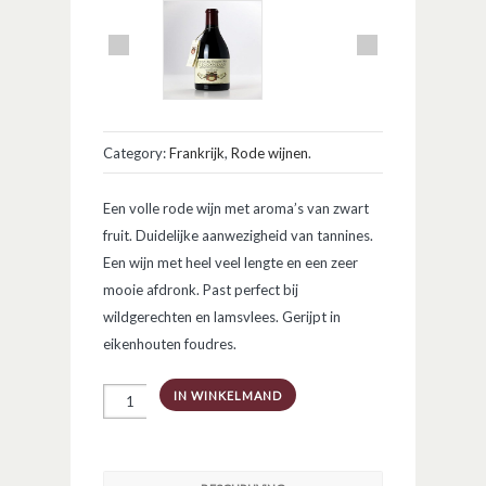
Category:
Frankrijk
,
Rode wijnen
.
Een volle rode wijn met aroma’s van zwart
fruit. Duidelijke aanwezigheid van tannines.
Een wijn met heel veel lengte en een zeer
mooie afdronk. Past perfect bij
wildgerechten en lamsvlees. Gerijpt in
eikenhouten foudres.
Gigondas
IN WINKELMAND
brut
du
foudre
aantal