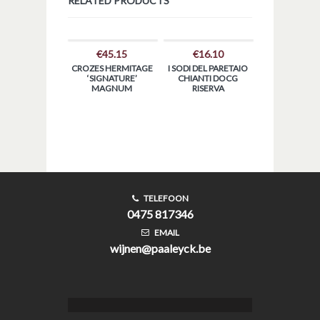
RELATED PRODUCTS
€
45.15
€
16.10
CROZES HERMITAGE
I SODI DEL PARETAIO
‘SIGNATURE’
CHIANTI DOCG
MAGNUM
RISERVA
TELEFOON
0475 817346
EMAIL
wijnen@paaleyck.be