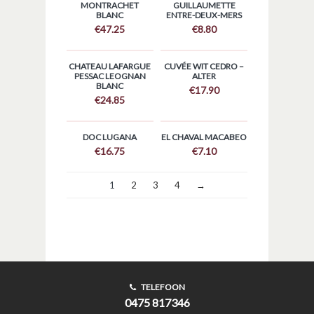
MONTRACHET
GUILLAUMETTE
BLANC
ENTRE-DEUX-MERS
€
47.25
€
8.80
CHATEAU LAFARGUE
CUVÉE WIT CEDRO –
PESSAC LEOGNAN
ALTER
BLANC
€
17.90
€
24.85
DOC LUGANA
EL CHAVAL MACABEO
€
16.75
€
7.10
1
2
3
4
→
TELEFOON
0475 817346