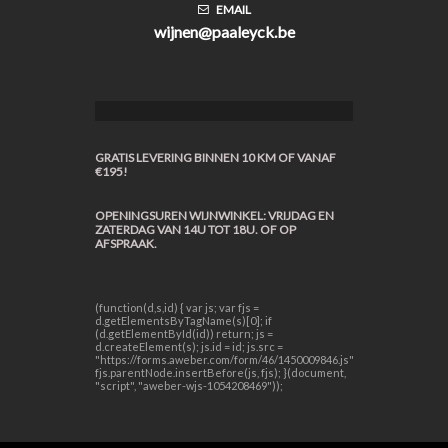
EMAIL
wijnen@paaleyck.be
GRATIS LEVERING BINNEN 10 KM OF VANAF
€195!
OPENINGSUREN WIJNWINKEL: VRIJDAG EN
ZATERDAG VAN 14U TOT 18U. OF OP
AFSPRAAK.
(function(d,s,id) { var js; var fjs =
d.getElementsByTagName(s)[0]; if
(d.getElementById(id)) return; js =
d.createElement(s); js.id = id; js.src =
"https://forms.aweber.com/form/46/1450009846.js";
fjs.parentNode.insertBefore(js, fjs); }(document,
"script", "aweber-wjs-1054208469"));