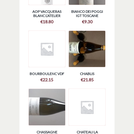
AOP VACQUERAS
BIANCO DEI POGGI
BLANC L’ATELIER
IGT TOSCANE
€
18.80
€
9.30
BOURBOULENC VDF
CHABLIS
€
22.15
€
21.85
CHASSAGNE
CHATEAU LA