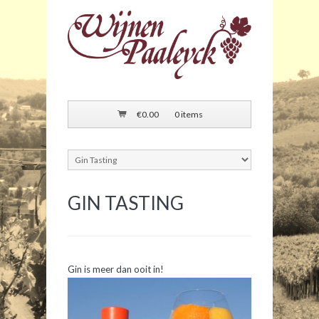
€
0.00
0 items
GIN TASTING
Gin is meer dan ooit in!