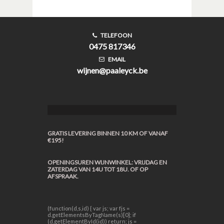
TELEFOON
0475 817346
EMAIL
wijnen@paaleyck.be
GRATIS LEVERING BINNEN 10 KM OF VANAF
€195!
OPENINGSUREN WIJNWINKEL: VRIJDAG EN
ZATERDAG VAN 14U TOT 18U. OF OP
AFSPRAAK.
(function(d,s,id) { var js; var fjs =
d.getElementsByTagName(s)[0]; if
(d.getElementById(id)) return; js =