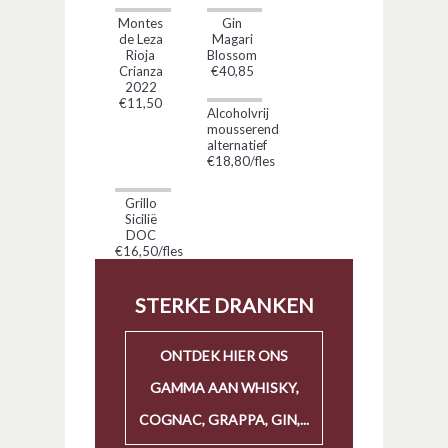
Montes
Gin
de Leza
Magari
Rioja
Blossom
Crianza
€40,85
2022
€11,50
Alcoholvrij
mousserend
alternatief
€18,80/fles
Grillo
Sicilië
DOC
€16,50/fles
STERKE DRANKEN
ONTDEK HIER ONS
GAMMA AAN WHISKY,
COGNAC, GRAPPA, GIN,...