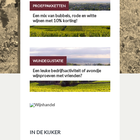
PROEFPAKKETTEN
Een mix van bubbels, rode en witte
wijnen met 10% korting!
WIJNDEGUSTATIE
Een leuke bedrijfsactiviteit of avondje
wijnproeven met vrienden?
WIJNADVIES
Wij helpen u graag bij uw zoektocht naar
een passende wijn voor uw gerecht
IN DE KIJKER