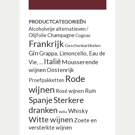
PRODUCTCATEGORIEËN
Alcoholvrije alternatieven /
Champagne
Olijfolie
Cognac
Frankrijk
Geschenkartikelen
Gin
Grappa, Limoncello, Eau de
Italië
Mousserende
Vie, ...
wijnen
Oostenrijk
Rode
Proefpakketten
wijnen
Rosé wijnen
Rum
Spanje
Sterkere
dranken
Whisky
Vodka
Witte wijnen
Zoete en
versterkte wijnen