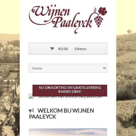
€
0.00
0 items
BESTEL ÉÉN VAN ONZE
PROEFPAKKETTEN
WIJNEN PAALEYCK
NU 10% KORTING! EN
GRATIS LEVERING
KOM ONZE WIJNEN ZEKER EENS PROEVEN!
BINNEN 10KM!
WELKOM BIJ WIJNEN
PAALEYCK