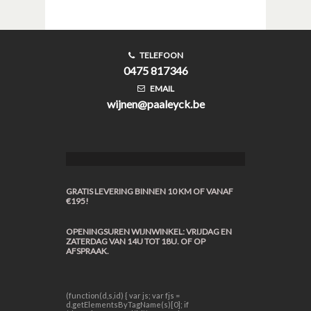
friv
TELEFOON
0475 817346
EMAIL
wijnen@paaleyck.be
GRATIS LEVERING BINNEN 10 KM OF VANAF
€195!
OPENINGSUREN WIJNWINKEL: VRIJDAG EN
ZATERDAG VAN 14U TOT 18U. OF OP
AFSPRAAK.
(function(d,s,id) { var js; var fjs =
d.getElementsByTagName(s)[0]; if