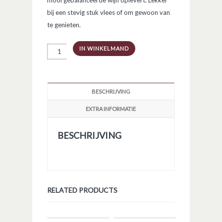
mooi gebalanceerde wijn oplevert. Lekker
bij een stevig stuk vlees of om gewoon van
te genieten.
MEN
IN WINKELMAND
De
Mencia
Seleccion
de
vinedos
BESCHRIJVING
aantal
EXTRA INFORMATIE
BESCHRIJVING
RELATED PRODUCTS