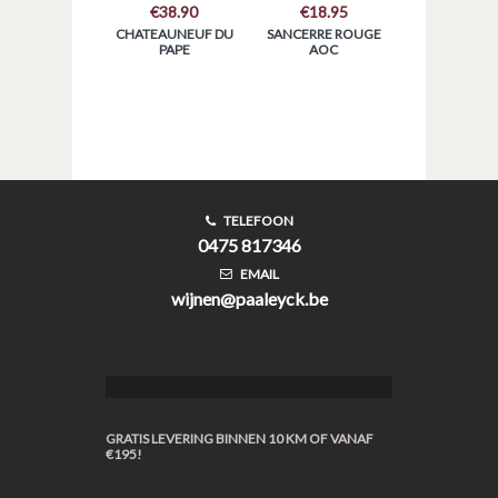
€
38.90
€
18.95
CHATEAUNEUF DU
SANCERRE ROUGE
PAPE
AOC
TELEFOON
0475 817346
EMAIL
wijnen@paaleyck.be
GRATIS LEVERING BINNEN 10 KM OF VANAF
€195!