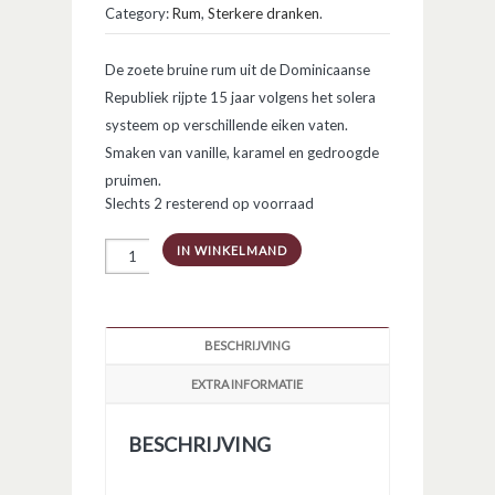
Category:
Rum
,
Sterkere dranken
.
De zoete bruine rum uit de Dominicaanse
Republiek rijpte 15 jaar volgens het solera
systeem op verschillende eiken vaten.
Smaken van vanille, karamel en gedroogde
pruimen.
Slechts 2 resterend op voorraad
Matusalem
IN WINKELMAND
Gran
Reserva
15Y
aantal
BESCHRIJVING
EXTRA INFORMATIE
BESCHRIJVING