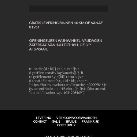
GRATIS LEVERING BINNEN 10 KM OF VANAF
€195!
OPENINGSUREN WIJNWINKEL: VRIJDAG EN
ZATERDAG VAN 14U TOT 18U. OF OP
AFSPRAAK.
(function(d,s,id) { var js; var fjs =
d.getElementsByTagName(s)[0]; if
(d.getElementById(id)) return; js =
d.createElement(s); js.id = id; js.src =
"https://forms.aweber.com/form/46/1450009846.js";
fjs.parentNode.insertBefore(js, fjs); }(document,
"script", "aweber-wjs-1054208469"));
LEVERING
VERKOOPSVOORWAARDEN
CONTACT
ITALIË
SPANJE
FRANKRIJK
OOSTENRIJK