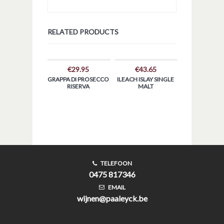
RELATED PRODUCTS
€
29.95
€
43.65
GRAPPA DI PROSECCO
ILEACH ISLAY SINGLE
RISERVA
MALT
TELEFOON
0475 817346
EMAIL
wijnen@paaleyck.be