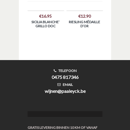
€
16.95
€
12.90
SICILIA BLANCHE’
RIESLING MÉDAILLE
GRILLO DOC
D’OR
TELEFOON
0475 817346
EMAIL
wijnen@paaleyck.be
GRATIS LEVERING BINNEN 10 KM OF VANAF