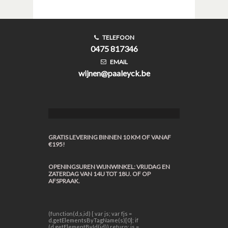
TELEFOON
0475 817346
EMAIL
wijnen@paaleyck.be
GRATIS LEVERING BINNEN 10 KM OF VANAF
€195!
OPENINGSUREN WIJNWINKEL: VRIJDAG EN
ZATERDAG VAN 14U TOT 18U. OF OP
AFSPRAAK.
(function(d,s,id) { var js; var fjs =
d.getElementsByTagName(s)[0]; if
(d.getElementById(id)) return; js =