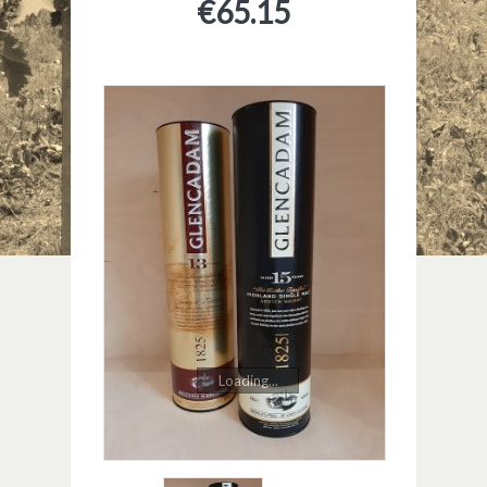
€
65.15
Loading...