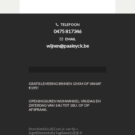
TELEFOON
0475 817346
EMAIL
wijnen@paaleyck.be
GRATIS LEVERING BINNEN 10 KM OF VANAF
€195!
OPENINGSUREN WIJNWINKEL: VRIJDAG EN
ZATERDAG VAN 14U TOT 18U. OF OP
AFSPRAAK.
(function(d,s,id) { var js; var fjs =
d.getElementsByTagName(s)[0]; if