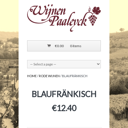
€
0.00
0 items
HOME
/
RODE WIJNEN
/ BLAUFRÄNKISCH
BLAUFRÄNKISCH
€
12.40