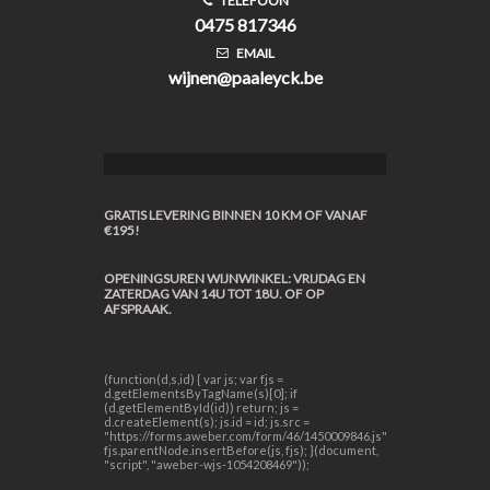
TELEFOON
0475 817346
EMAIL
wijnen@paaleyck.be
GRATIS LEVERING BINNEN 10 KM OF VANAF
€195!
OPENINGSUREN WIJNWINKEL: VRIJDAG EN
ZATERDAG VAN 14U TOT 18U. OF OP
AFSPRAAK.
(function(d,s,id) { var js; var fjs =
d.getElementsByTagName(s)[0]; if
(d.getElementById(id)) return; js =
d.createElement(s); js.id = id; js.src =
"https://forms.aweber.com/form/46/1450009846.js";
fjs.parentNode.insertBefore(js, fjs); }(document,
"script", "aweber-wjs-1054208469"));