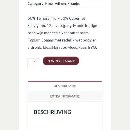
Category:
Rode wijnen
,
Spanje
.
50% Tempranillo – 50% Cabernet
Sauvignon. 12m vatrijping. Mooie fruitige
rode wijn met een eikenhoutentoets.
Typisch Spaans met redelijk wat body en
afdronk. Ideaal bij rood vlees, kaas, BBQ.
50/50
IN WINKELMAND
DOP
Pago
del
Vicario
aantal
BESCHRIJVING
EXTRA INFORMATIE
BESCHRIJVING