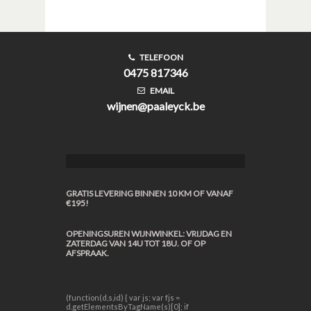
TELEFOON
0475 817346
EMAIL
wijnen@paaleyck.be
GRATIS LEVERING BINNEN 10 KM OF VANAF
€195!
OPENINGSUREN WIJNWINKEL: VRIJDAG EN
ZATERDAG VAN 14U TOT 18U. OF OP
AFSPRAAK.
(function(d,s,id) { var js; var fjs =
d.getElementsByTagName(s)[0]; if