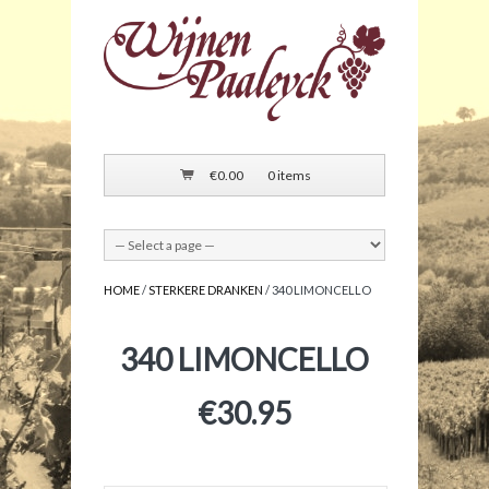
€
0.00
0 items
HOME
/
STERKERE DRANKEN
/ 340 LIMONCELLO
340 LIMONCELLO
€
30.95