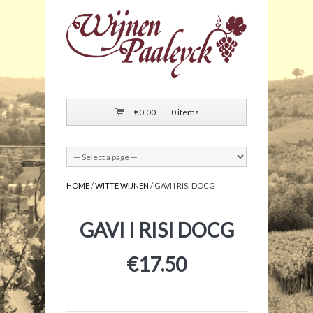
€
0.00
0 items
HOME
/
WITTE WIJNEN
/ GAVI I RISI DOCG
GAVI I RISI DOCG
€
17.50