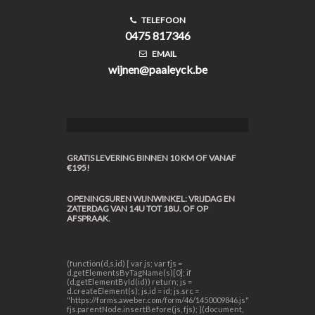
TELEFOON
0475 817346
EMAIL
wijnen@paaleyck.be
GRATIS LEVERING BINNEN 10 KM OF VANAF
€195!
OPENINGSUREN WIJNWINKEL: VRIJDAG EN
ZATERDAG VAN 14U TOT 18U. OF OP
AFSPRAAK.
(function(d,s,id) { var js; var fjs =
d.getElementsByTagName(s)[0]; if
(d.getElementById(id)) return; js =
d.createElement(s); js.id = id; js.src =
"https://forms.aweber.com/form/46/1450009846.js";
fjs.parentNode.insertBefore(js, fjs); }(document,