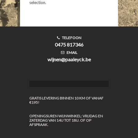
selection.
TELEFOON
0475 817346
EMAIL
wijnen@paaleyck.be
GRATIS LEVERING BINNEN 10 KM OF VANAF
€195!
OPENINGSUREN WIJNWINKEL: VRIJDAG EN
ZATERDAG VAN 14U TOT 18U. OF OP
AFSPRAAK.