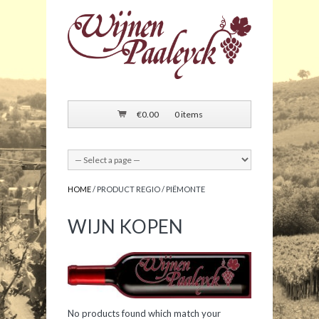
€
0.00
0 items
HOME
/ PRODUCT REGIO / PIËMONTE
WIJN KOPEN
No products found which match your