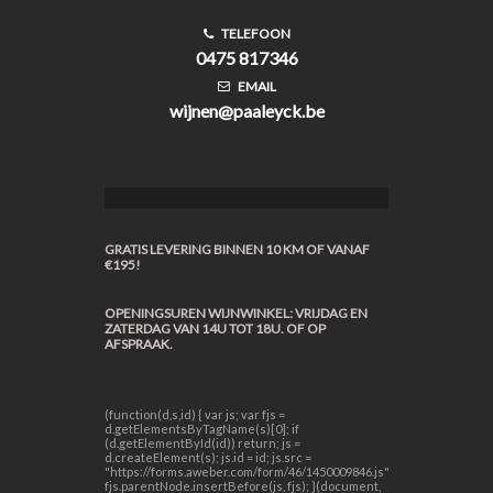
TELEFOON
0475 817346
EMAIL
wijnen@paaleyck.be
GRATIS LEVERING BINNEN 10 KM OF VANAF
€195!
OPENINGSUREN WIJNWINKEL: VRIJDAG EN
ZATERDAG VAN 14U TOT 18U. OF OP
AFSPRAAK.
(function(d,s,id) { var js; var fjs =
d.getElementsByTagName(s)[0]; if
(d.getElementById(id)) return; js =
d.createElement(s); js.id = id; js.src =
"https://forms.aweber.com/form/46/1450009846.js";
fjs.parentNode.insertBefore(js, fjs); }(document,