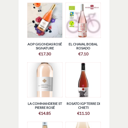
AOP GIGONDAS ROSÉ
EL CHAVAL BOBAL
SIGNATURE
ROSADO
€
17.30
€
7.10
LA COMMANDERIE ST
ROSATO IGP TERRE DI
PIERRE ROSÉ
CHIETI
€
14.85
€
11.10