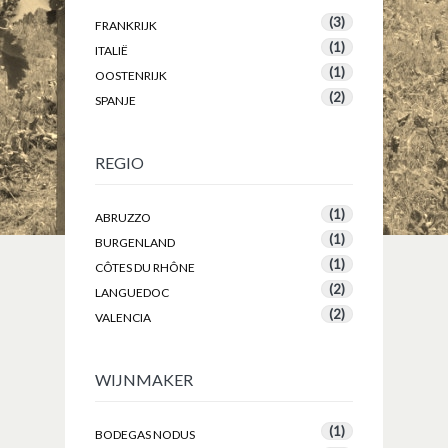
(3)
FRANKRIJK
(1)
ITALIË
(1)
OOSTENRIJK
(2)
SPANJE
REGIO
(1)
ABRUZZO
(1)
BURGENLAND
(1)
CÔTES DU RHÔNE
(2)
LANGUEDOC
(2)
VALENCIA
WIJNMAKER
(1)
BODEGAS NODUS