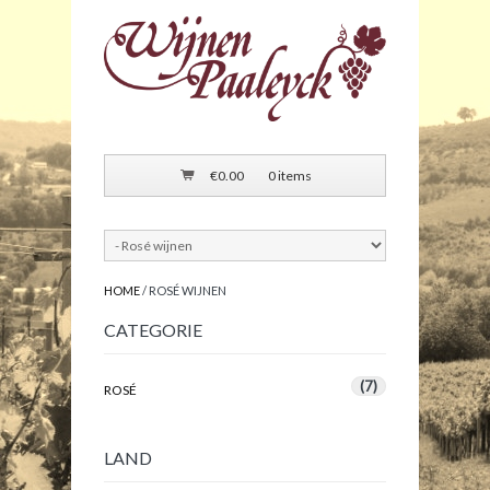
€
0.00
0 items
HOME
/ ROSÉ WIJNEN
CATEGORIE
(7)
ROSÉ
LAND