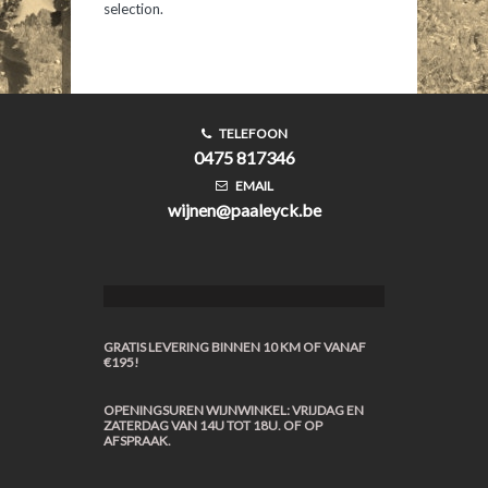
selection.
TELEFOON
0475 817346
EMAIL
wijnen@paaleyck.be
GRATIS LEVERING BINNEN 10 KM OF VANAF
€195!
OPENINGSUREN WIJNWINKEL: VRIJDAG EN
ZATERDAG VAN 14U TOT 18U. OF OP
AFSPRAAK.