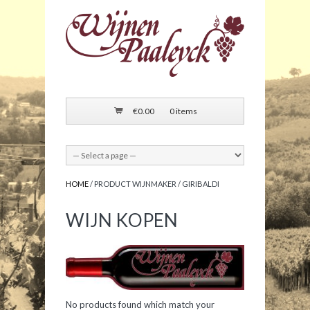
€
0.00
0 items
HOME
/ PRODUCT WIJNMAKER / GIRIBALDI
WIJN KOPEN
No products found which match your