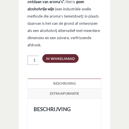
ontdaan van aroma’s”.
Het is
geen
alcoholvrije wijn
(een industriële snelle
methode die aroma’s tenietdoet); in plaats
daarvan is het van de grond af ontworpen
als een alcoholvrij alternatief met meerdere
dimensies en een zuivere, verfrissende
afdronk.
Cuvée
IN WINKELMAND
Pétillant
Geranium
-
Alter
aantal
BESCHRIJVING
EXTRA INFORMATIE
BESCHRIJVING