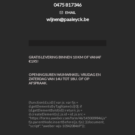
0475 817346
EMAIL
wijnen@paaleyck.be
GRATIS LEVERING BINNEN 10 KM OF VANAF
€195!
OPENINGSUREN WIJNWINKEL: VRIJDAG EN
ZATERDAG VAN 14U TOT 18U. OF OP
AFSPRAAK.
(function(d,s,id) { var js; var fjs =
d.getElementsByTagName(s)[0]; if
(d.getElementById(id)) return; js =
d.createElement(s); js.id = id; js.src =
"https://forms.aweber.com/form/46/1450009846.js";
fjs.parentNode.insertBefore(js, fjs); }(document,
"script", "aweber-wjs-1054208469"));