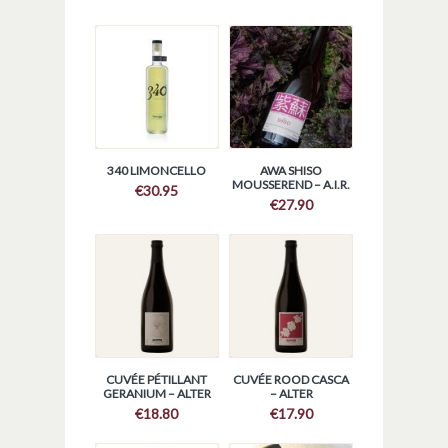
340 LIMONCELLO
AWA SHISO
MOUSSEREND – A.I.R.
€
30.95
€
27.90
CUVÉE PÉTILLANT
CUVÉE ROOD CASCA
GERANIUM – ALTER
– ALTER
€
18.80
€
17.90