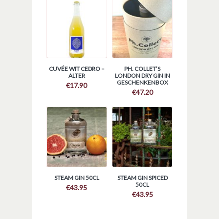
CUVÉE WIT CEDRO –
PH. COLLET’S
ALTER
LONDON DRY GIN IN
GESCHENKENBOX
€
17.90
€
47.20
STEAM GIN 50CL
STEAM GIN SPICED
50CL
€
43.95
€
43.95