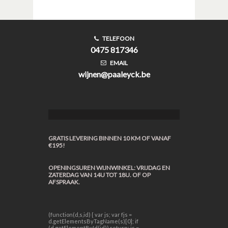
TELEFOON
0475 817346
EMAIL
wijnen@paaleyck.be
GRATIS LEVERING BINNEN 10 KM OF VANAF
€195!
OPENINGSUREN WIJNWINKEL: VRIJDAG EN
ZATERDAG VAN 14U TOT 18U. OF OP
AFSPRAAK.
(function(d,s,id) { var js; var fjs =
d.getElementsByTagName(s)[0]; if
(d.getElementById(id)) return; js =