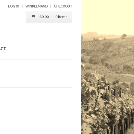
LOG IN
WINKELMAND
CHECKOUT
€
0.00
0 items
ACT
K