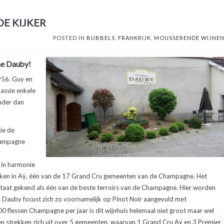
E KIJKER
POSTED IN
BUBBELS
,
FRANKRIJK
,
MOUSSERENDE WIJNE
e Dauby!
956. Guy en
assie enkele
nder dan
ie de
Champagne
in harmonie
ken in Aÿ, één van de 17 Grand Cru gemeenten van de Champagne. Het
staat gekend als één van de beste terroirs van de Champagne. Hier worden
s Dauby focust zich zo voornamelijk op Pinot Noir aangevuld met
 flessen Champagne per jaar is dit wijnhuis helemaal niet groot maar wel
en strekken zich uit over 5 gemeenten, waarvan 1 Grand Cru Aÿ en 3 Premier