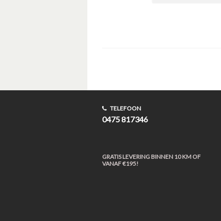
TELEFOON
0475 817346
GRATIS LEVERING BINNEN 10 KM OF
VANAF €195!