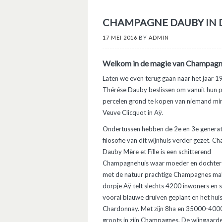
CHAMPAGNE DAUBY IN D
17 MEI 2016
BY
ADMIN
Welkom in de magie van Champagn
Laten we even terug gaan naar het jaar 1
Thérése Dauby beslissen om vanuit hun p
percelen grond te kopen van niemand mi
Veuve Clicquot in Aÿ.
Ondertussen hebben de 2e en 3e generat
filosofie van dit wijnhuis verder gezet. 
Dauby Mère et Fille is een schitterend
Champagnehuis waar moeder en dochter 
met de natuur prachtige Champagnes ma
dorpje Aÿ telt slechts 4200 inwoners en 
vooral blauwe druiven geplant en het hui
Chardonnay. Met zijn 8ha en 35000-40000
groots in zijn Champagnes. De wijngaard