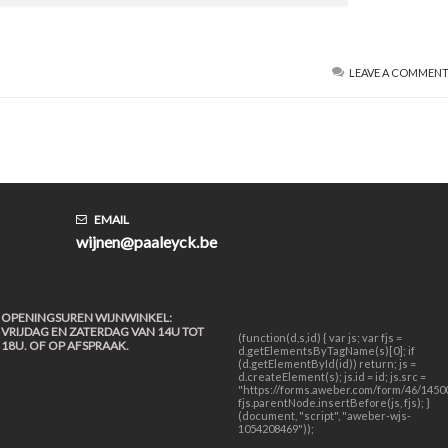
LEAVE A COMMEN
EMAIL
wijnen@paaleyck.be
OPENINGSUREN WIJNWINKEL:
VRIJDAG EN ZATERDAG VAN 14U TOT
(function(d,s,id) { var js; var fjs =
18U. OF OP AFSPRAAK.
d.getElementsByTagName(s)[0]; if
(d.getElementById(id)) return; js =
d.createElement(s); js.id = id; js.src =
"https://forms.aweber.com/form/46/14500
fjs.parentNode.insertBefore(js, fjs); }
(document, "script", "aweber-wjs-
1054208469"));