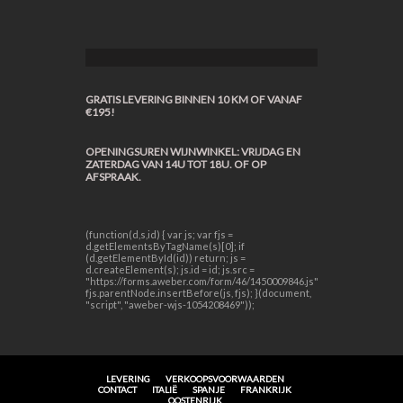
GRATIS LEVERING BINNEN 10 KM OF VANAF
€195!
OPENINGSUREN WIJNWINKEL: VRIJDAG EN
ZATERDAG VAN 14U TOT 18U. OF OP
AFSPRAAK.
(function(d,s,id) { var js; var fjs =
d.getElementsByTagName(s)[0]; if
(d.getElementById(id)) return; js =
d.createElement(s); js.id = id; js.src =
"https://forms.aweber.com/form/46/1450009846.js";
fjs.parentNode.insertBefore(js, fjs); }(document,
"script", "aweber-wjs-1054208469"));
LEVERING
VERKOOPSVOORWAARDEN
CONTACT
ITALIË
SPANJE
FRANKRIJK
OOSTENRIJK