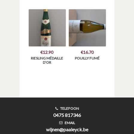
€
12.90
€
16.70
RIESLING MÉDAILLE
POUILLY FUMÉ
D’OR
TELEFOON
0475 817346
EMAIL
wijnen@paaleyck.be