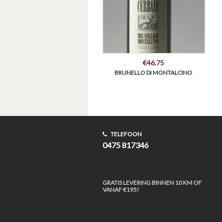
€
46.75
BRUNELLO DI MONTALCINO
TELEFOON
0475 817346
GRATIS LEVERING BINNEN 10 KM OF
VANAF €195!