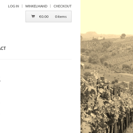
LOG IN
WINKELMAND
CHECKOUT
€
0.00
0 items
ACT
5