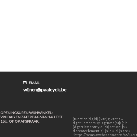
EMAIL
wijnen@paaleyck.be
OPENINGSUREN WIJNWINKEL:
VRIJDAG EN ZATERDAG VAN 14U TOT
(function(d,s,id) { var js; var fjs =
18U. OF OP AFSPRAAK.
d.getElementsByTagName(s)[0]; if
(d.getElementById(id)) return; js =
d.createElement(s); js.id = id; js.src =
"https://forms.aweber.com/form/46/14500