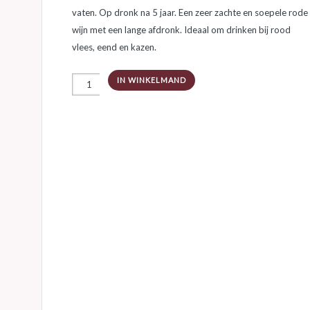
vaten. Op dronk na 5 jaar. Een zeer zachte en soepele rode
wijn met een lange afdronk. Ideaal om drinken bij rood
vlees, eend en kazen.
Margaux
IN WINKELMAND
Cru
Bourgeois
Médaille
d'Argent
aantal