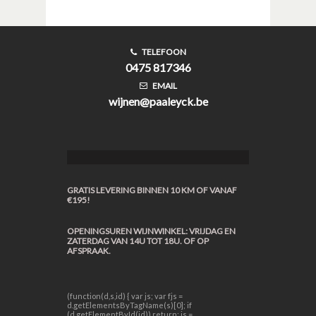
TELEFOON
0475 817346
EMAIL
wijnen@paaleyck.be
GRATIS LEVERING BINNEN 10 KM OF VANAF
€195!
OPENINGSUREN WIJNWINKEL: VRIJDAG EN
ZATERDAG VAN 14U TOT 18U. OF OP
AFSPRAAK.
(function(d,s,id) { var js; var fjs =
d.getElementsByTagName(s)[0]; if
(d.getElementById(id)) return; js =