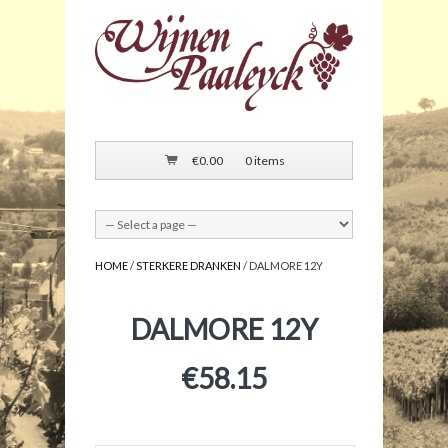
€
0.00
0 items
HOME
/
STERKERE DRANKEN
/ DALMORE 12Y
DALMORE 12Y
€
58.15