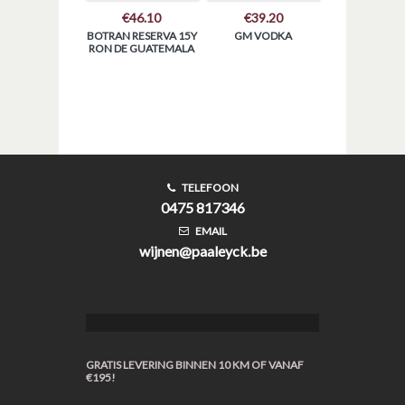
€
46.10
€
39.20
BOTRAN RESERVA 15Y
GM VODKA
RON DE GUATEMALA
TELEFOON
0475 817346
EMAIL
wijnen@paaleyck.be
GRATIS LEVERING BINNEN 10 KM OF VANAF
€195!