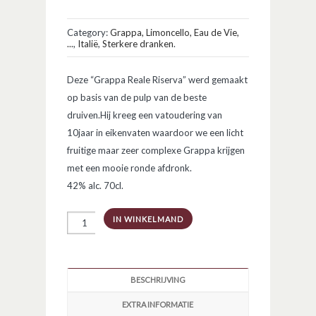
Category:
Grappa, Limoncello, Eau de Vie,
...
,
Italië
,
Sterkere dranken
.
Deze “Grappa Reale Riserva” werd gemaakt
op basis van de pulp van de beste
druiven.Hij kreeg een vatoudering van
10jaar in eikenvaten waardoor we een licht
fruitige maar zeer complexe Grappa krijgen
met een mooie ronde afdronk.
42% alc. 70cl.
Grappa
IN WINKELMAND
Reale
Riserva
Decanter
10Y
aantal
BESCHRIJVING
EXTRA INFORMATIE