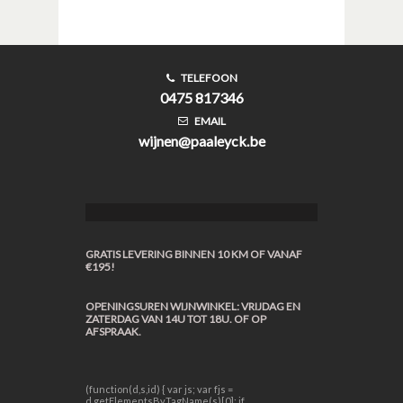
TELEFOON
0475 817346
EMAIL
wijnen@paaleyck.be
GRATIS LEVERING BINNEN 10 KM OF VANAF
€195!
OPENINGSUREN WIJNWINKEL: VRIJDAG EN
ZATERDAG VAN 14U TOT 18U. OF OP
AFSPRAAK.
(function(d,s,id) { var js; var fjs =
d.getElementsByTagName(s)[0]; if