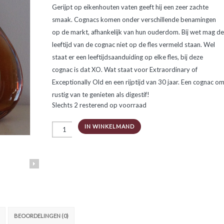
Gerijpt op eikenhouten vaten geeft hij een zeer zachte
smaak. Cognacs komen onder verschillende benamingen
op de markt, afhankelijk van hun ouderdom. Bij wet mag de
leeftijd van de cognac niet op de fles vermeld staan. Wel
staat er een leeftijdsaanduiding op elke fles, bij deze
cognac is dat XO. Wat staat voor Extraordinary of
Exceptionally Old en een rijptijd van 30 jaar. Een cognac o
rustig van te genieten als digestif!
Slechts 2 resterend op voorraad
Cognac
IN WINKELMAND
XO
50cl
aantal
BEOORDELINGEN (0)