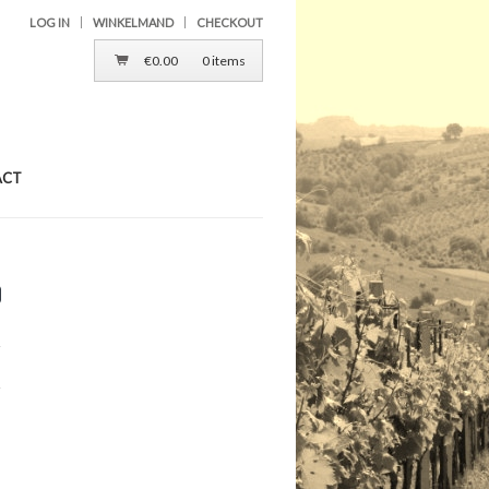
LOG IN
WINKELMAND
CHECKOUT
€
0.00
0 items
ACT
0