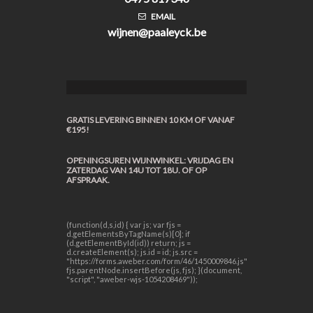
EMAIL
wijnen@paaleyck.be
GRATIS LEVERING BINNEN 10 KM OF VANAF
€195!
OPENINGSUREN WIJNWINKEL: VRIJDAG EN
ZATERDAG VAN 14U TOT 18U. OF OP
AFSPRAAK.
(function(d,s,id) { var js; var fjs =
d.getElementsByTagName(s)[0]; if
(d.getElementById(id)) return; js =
d.createElement(s); js.id = id; js.src =
"https://forms.aweber.com/form/46/1450009846.js";
fjs.parentNode.insertBefore(js, fjs); }(document,
"script", "aweber-wjs-1054208469"));