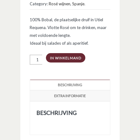
Category:
Rosé wijnen
,
Spanje
.
100% Bobal, de plaatselijke druif in Utiel
Requena. Vlotte Rosé om te drinken, maar
met voldoende lengte.
Ideaal bij salades of als aperitief.
El
IN WINKELMAND
Chaval
Bobal
Rosado
aantal
BESCHRIJVING
EXTRA INFORMATIE
BESCHRIJVING