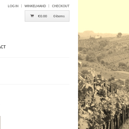
LOG IN
WINKELMAND
CHECKOUT
€
0.00
0 items
ACT
N