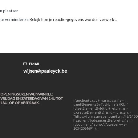
n plaatsen.
 te verminderen.
Bekijk hoe je reactie-gegevens worden verwerkt
.
EMAIL
wijnen@paaleyck.be
OPENINGSUREN WIJNWINKEL:
VRIJDAG EN ZATERDAG VAN 14U TOT
(function(d,s,id) { var js; var fjs =
18U. OF OP AFSPRAAK.
d.getElementsByTagName(s)[0]; if
(d.getElementById(id)) return; js =
d.createElement(s); js.id = id; js.src =
"https://forms.aweber.com/form/46/14500
fjs.parentNode.insertBefore(js, fjs); }
(document, "script", "aweber-wjs-
1054208469"));