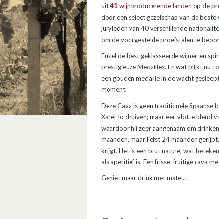
uit
41
wijnproducerende lande
n
op de pro
door een select gezelschap van de beste 
juryleden van 40 verschillende nationali
om de voorgestelde proefstalen te beoor
Enkel de best geklasseerde wijnen en spi
prestigieuze Medailles. En wat blijkt nu :
een gouden medaille in de wacht gesleept
moment.
Deze Cava is geen traditionele Spaanse 
Xarel-lo druiven; maar een vlotte blend
waardoor hij zeer aangenaam om drinken is
maanden, maar liefst 24 maanden gerijpt
krijgt. Het is een brut nature, wat beteke
als aperitief is. Een frisse, fruitige cava me
Geniet maar drink met mate…