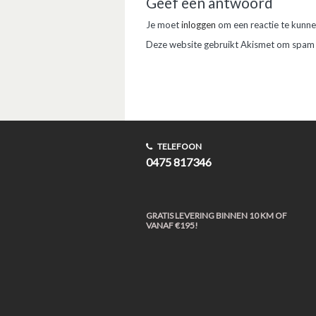
Geef een antwoord
Je moet
inloggen
om een reactie te kunne
Deze website gebruikt Akismet om spam
TELEFOON
0475 817346
GRATIS LEVERING BINNEN 10 KM OF
VANAF €195!