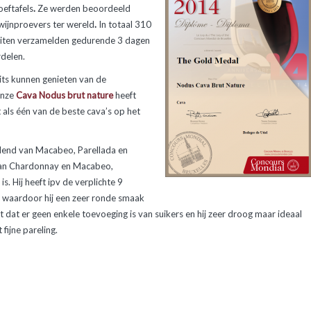
eftafels
.
Ze werden beoordeeld
wijnproevers ter wereld
.
In totaal 310
teiten verzamelden gedurende 3 dagen
delen.
rits kunnen genieten van de
 onze
Cava Nodus brut nature
heeft
 als één van de beste cava’s op het
blend van Macabeo, Parellada en
 van Chardonnay en Macabeo,
. Hij heeft ipv de verplichte 9
, waardoor hij een zeer ronde smaak
nt dat er geen enkele toevoeging is van suikers en hij zeer droog maar ideaal
t fijne pareling.