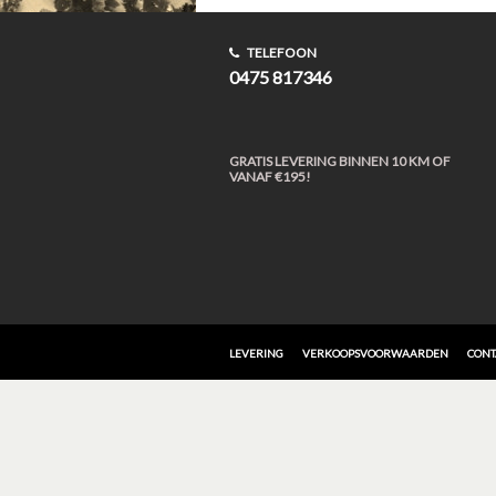
TELEFOON
0475 817346
GRATIS LEVERING BINNEN 10 KM OF
VANAF €195!
LEVERING
VERKOOPSVOORWAARDEN
CONT