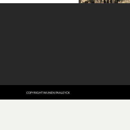
09846.js";
COPYRIGHT WIJNEN PAALEYCK