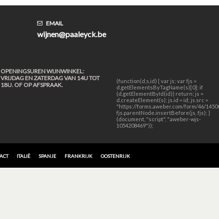
EMAIL
wijnen@paaleyck.be
OPENINGSUREN WIJNWINKEL:
VRIJDAG EN ZATERDAG VAN 14U TOT
(function(d,s,id) { var js; var fjs =
18U. OF OP AFSPRAAK.
d.getElementsByTagName(s)[0]; if
(d.getElementById(id)) return; js =
d.createElement(s); js.id = id; js.src =
"https://forms.aweber.com/form/46/14500
fjs.parentNode.insertBefore(js, fjs); }
(document, "script", "aweber-wjs-
1054208469"));
ACT
ITALIË
SPANJE
FRANKRIJK
OOSTENRIJK