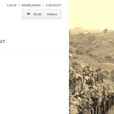
LOG IN
WINKELMAND
CHECKOUT
€
0.00
0 items
ACT