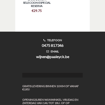
SELECCION ESPECIAL
RESERVA
€
29.75
TELEFOON
0475 817346
EMAIL
wijnen@paaleyck.be
GRATIS LEVERING BINNEN 10 KM OF VANAF
€195!
OPENINGSUREN WIJNWINKEL: VRIJDAG EN
ZATERDAG VAN 14U TOT 18U. OF OP