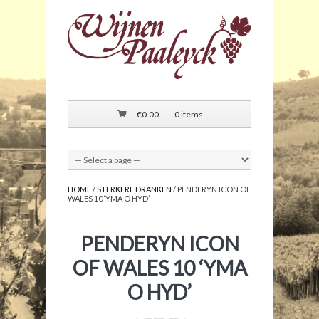
€
0.00
0 items
HOME
/
STERKERE DRANKEN
/ PENDERYN ICON OF
WALES 10 ‘YMA O HYD’
PENDERYN ICON
OF WALES 10 ‘YMA
O HYD’