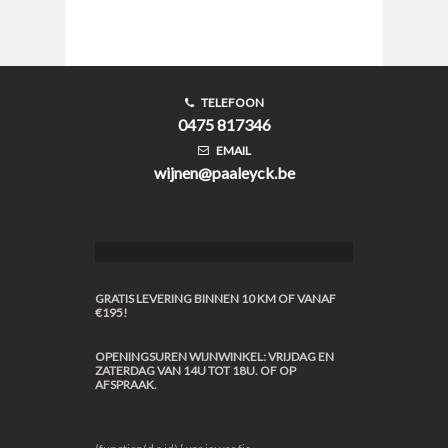
TELEFOON
0475 817346
EMAIL
wijnen@paaleyck.be
GRATIS LEVERING BINNEN 10 KM OF VANAF
€195!
OPENINGSUREN WIJNWINKEL: VRIJDAG EN
ZATERDAG VAN 14U TOT 18U. OF OP
AFSPRAAK.