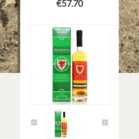
€
57.70