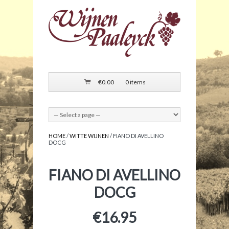
€
0.00
0 items
HOME
/
WITTE WIJNEN
/ FIANO DI AVELLINO
DOCG
FIANO DI AVELLINO
DOCG
€
16.95