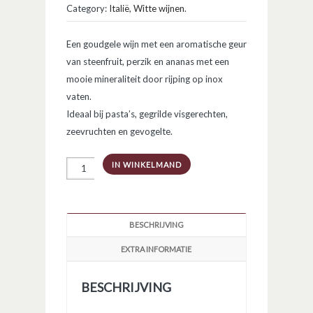
Category:
Italië
,
Witte wijnen
.
Een goudgele wijn met een aromatische geur
van steenfruit, perzik en ananas met een
mooie mineraliteit door rijping op inox
vaten.
Ideaal bij pasta’s, gegrilde visgerechten,
zeevruchten en gevogelte.
Fiano
IN WINKELMAND
di
Avellino
DOCG
aantal
BESCHRIJVING
EXTRA INFORMATIE
BESCHRIJVING