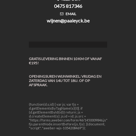
0475 817346
EMAIL
wijnen@paaleyck.be
GRATIS LEVERING BINNEN 10 KM OF VANAF
€195!
OPENINGSUREN WIJNWINKEL: VRIJDAG EN
ZATERDAG VAN 14U TOT 18U. OF OP
AFSPRAAK.
(function(d,s,id) { var js; var fjs =
d.getElementsByTagName(s)[0]; if
(d.getElementById(id)) return; js =
d.createElement(s); js.id = id; js.src =
"https://forms.aweber.com/form/46/1450009846.js";
fjs.parentNode.insertBefore(js, fjs); }(document,
"script", "aweber-wjs-1054208469"));