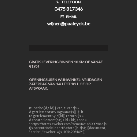
TELEFOON
0475 817346
EMAIL
wijnen@paaleyck.be
GRATIS LEVERING BINNEN 10 KM OF VANAF
€195!
OPENINGSUREN WIJNWINKEL: VRIJDAG EN
ZATERDAG VAN 14U TOT 18U. OF OP
AFSPRAAK.
(function(d,s,id) { var js; var fjs =
d.getElementsByTagName(s)[0]; if
(d.getElementById(id)) return; js =
d.createElement(s); js.id = id; js.src =
"https://forms.aweber.com/form/46/1450009846.js";
fjs.parentNode.insertBefore(js, fjs); }(document,
"script", "aweber-wjs-1054208469"));