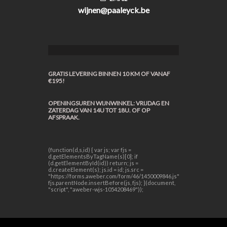
wijnen@paaleyck.be
GRATIS LEVERING BINNEN 10 KM OF VANAF
€195!
OPENINGSUREN WIJNWINKEL: VRIJDAG EN
ZATERDAG VAN 14U TOT 18U. OF OP
AFSPRAAK.
(function(d,s,id) { var js; var fjs =
d.getElementsByTagName(s)[0]; if
(d.getElementById(id)) return; js =
d.createElement(s); js.id = id; js.src =
"https://forms.aweber.com/form/46/1450009846.js";
fjs.parentNode.insertBefore(js, fjs); }(document,
"script", "aweber-wjs-1054208469"));