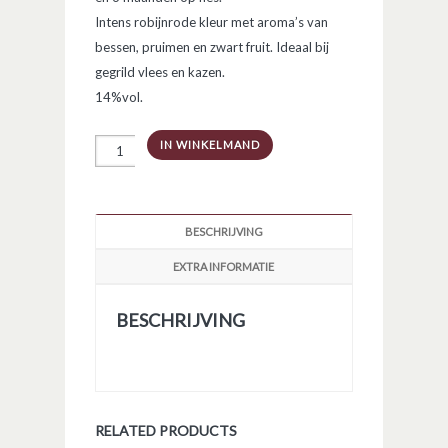
Intens robijnrode kleur met aroma’s van
bessen, pruimen en zwart fruit. Ideaal bij
gegrild vlees en kazen.
14%vol.
DOC
IN WINKELMAND
Valpolicella
Ripasso
Classico
Superiore
aantal
BESCHRIJVING
EXTRA INFORMATIE
BESCHRIJVING
RELATED PRODUCTS