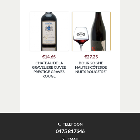
€
14.65
€
27.25
CHATEAU DE LA
BOURGOGNE
GRAVELIERE CUVEE
HAUTES CÔTES DE
PRESTIGE GRAVES
NUITS ROUGE ‘RÉ’
ROUGE
TELEFOON
0475 817346
EMAIL