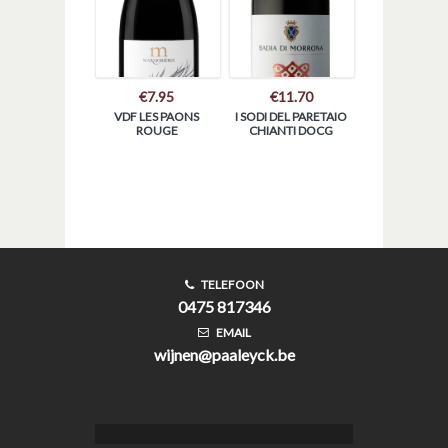
€
7.95
€
11.70
VDF LES PAONS
I SODI DEL PARETAIO
ROUGE
CHIANTI DOCG
TELEFOON
0475 817346
EMAIL
wijnen@paaleyck.be