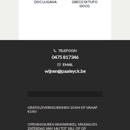
DOC LUGANA
GRECO DI TUFO
DOCG
TELEFOON
0475 817346
EMAIL
wijnen@paaleyck.be
GRATIS LEVERING BINNEN 10 KM OF VANAF
€195!
OPENINGSUREN WIJNWINKEL: VRIJDAG EN
ZATERDAG VAN 14U TOT 18U. OF OP