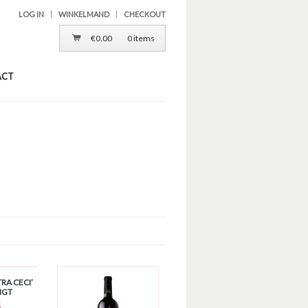
LOG IN
WINKELMAND
CHECKOUT
€
0.00
0 items
ACT
RA CECI’
IGT
5