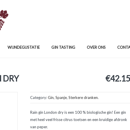
WIJNDEGUSTATIE
GIN TASTING
OVER ONS
CONT
N DRY
€
42.1
Category:
Gin
,
Spanje
,
Sterkere dranken
.
Rain gin London dry is een 100 % biologische gin! Een gin
met heel veel frisse citrus toetsen en een kruidige afdronk
van peper.