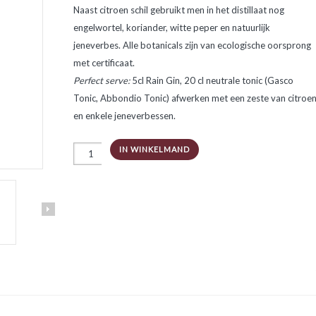
Naast citroen schil gebruikt men in het distillaat nog
engelwortel, koriander, witte peper en natuurlijk
jeneverbes. Alle botanicals zijn van ecologische oorsprong
met certificaat.
Perfect serve:
5cl Rain Gin, 20 cl neutrale tonic (Gasco
Tonic, Abbondio Tonic) afwerken met een zeste van citroe
en enkele jeneverbessen.
Rain
IN WINKELMAND
Gin
London
dry
aantal