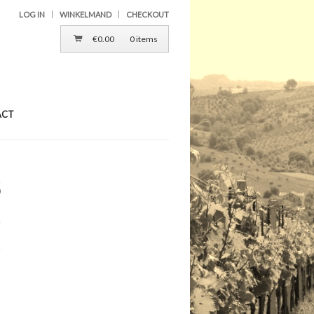
LOG IN
WINKELMAND
CHECKOUT
€
0.00
0 items
ACT
5