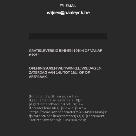
EMAIL
wijnen@paaleyck.be
GRATIS LEVERING BINNEN 10 KM OF VANAF
€195!
OPENINGSUREN WIJNWINKEL: VRIJDAG EN
ZATERDAG VAN 14U TOT 18U. OF OP
AFSPRAAK.
(function(d,s,id) { var js; var fjs =
d.getElementsByTagName(s)[0]; if
(d.getElementById(id)) return; js =
d.createElement(s); js.id = id; js.src =
"https://forms.aweber.com/form/46/1450009846.js";
fjs.parentNode.insertBefore(js, fjs); }(document,
"script", "aweber-wjs-1054208469"));