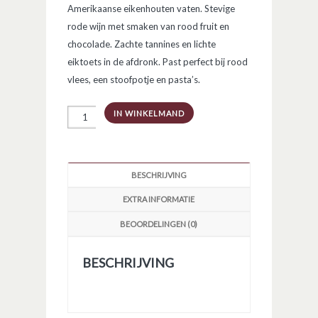
Amerikaanse eikenhouten vaten. Stevige
rode wijn met smaken van rood fruit en
chocolade. Zachte tannines en lichte
eiktoets in de afdronk. Past perfect bij rood
vlees, een stoofpotje en pasta’s.
Nodus
IN WINKELMAND
tinto
de
autor
aantal
BESCHRIJVING
EXTRA INFORMATIE
BEOORDELINGEN (0)
BESCHRIJVING