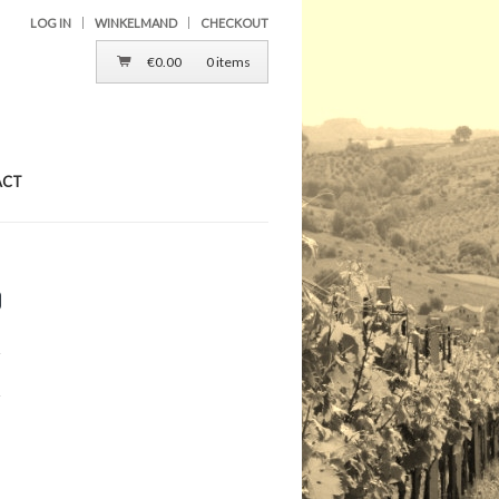
LOG IN
WINKELMAND
CHECKOUT
€
0.00
0 items
ACT
0