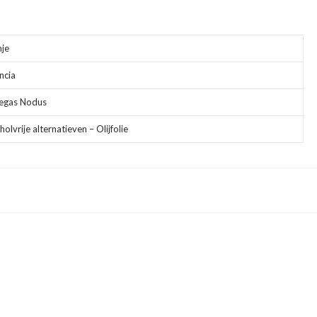
je
ncia
egas Nodus
holvrije alternatieven – Olijfolie