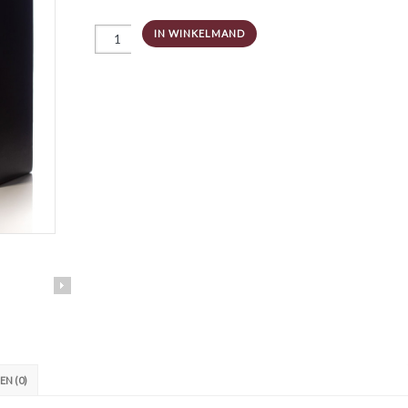
Nodus
IN WINKELMAND
olijfolie
50cl
aantal
N (0)