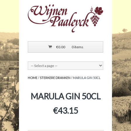
€
0.00
0 items
HOME
/
STERKERE DRANKEN
/ MARULA GIN 50CL
MARULA GIN 50CL
€
43.15