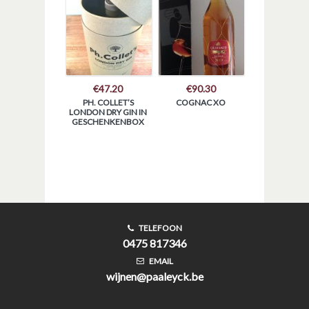
€
47.20
€
90.30
PH. COLLET’S
COGNAC XO
LONDON DRY GIN IN
GESCHENKENBOX
TELEFOON
0475 817346
EMAIL
wijnen@paaleyck.be