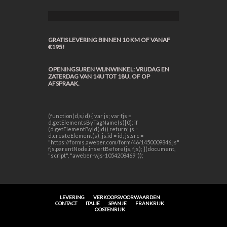
GRATIS LEVERING BINNEN 10 KM OF VANAF
€195!
OPENINGSUREN WIJNWINKEL: VRIJDAG EN
ZATERDAG VAN 14U TOT 18U. OF OP
AFSPRAAK.
(function(d,s,id) { var js; var fjs =
d.getElementsByTagName(s)[0]; if
(d.getElementById(id)) return; js =
d.createElement(s); js.id = id; js.src =
"https://forms.aweber.com/form/46/1450009846.js";
fjs.parentNode.insertBefore(js, fjs); }(document,
"script", "aweber-wjs-1054208469"));
LEVERING
VERKOOPSVOORWAARDEN
CONTACT
ITALIË
SPANJE
FRANKRIJK
OOSTENRIJK