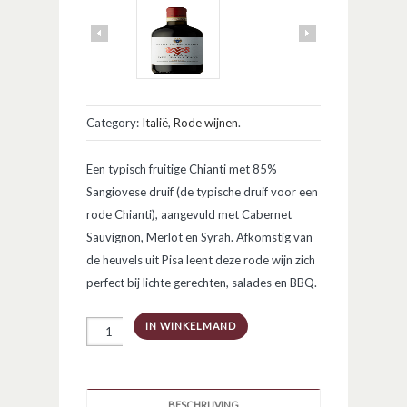
Category:
Italië
,
Rode wijnen
.
Een typisch fruitige Chianti met 85%
Sangiovese druif (de typische druif voor een
rode Chianti), aangevuld met Cabernet
Sauvignon, Merlot en Syrah. Afkomstig van
de heuvels uit Pisa leent deze rode wijn zich
perfect bij lichte gerechten, salades en BBQ.
I
IN WINKELMAND
Sodi
del
Paretaio
Chianti
DOCG
BESCHRIJVING