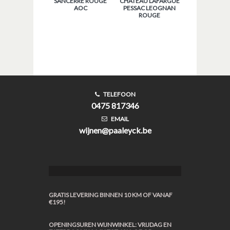
SANCERRE ROUGE
CHATEAU LAFARGUE
AOC
PESSAC LEOGNAN
ROUGE
TELEFOON
0475 817346
EMAIL
wijnen@paaleyck.be
GRATIS LEVERING BINNEN 10 KM OF VANAF
€195!
OPENINGSUREN WIJNWINKEL: VRIJDAG EN