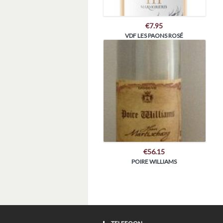
€
7.95
VDF LES PAONS ROSÉ
€
56.15
POIRE WILLIAMS