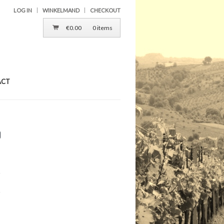
LOG IN
WINKELMAND
CHECKOUT
€
0.00
0 items
ACT
0