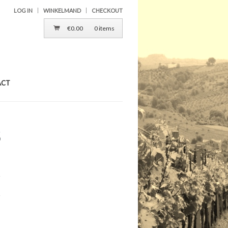
LOG IN
WINKELMAND
CHECKOUT
€
0.00
0 items
ACT
5