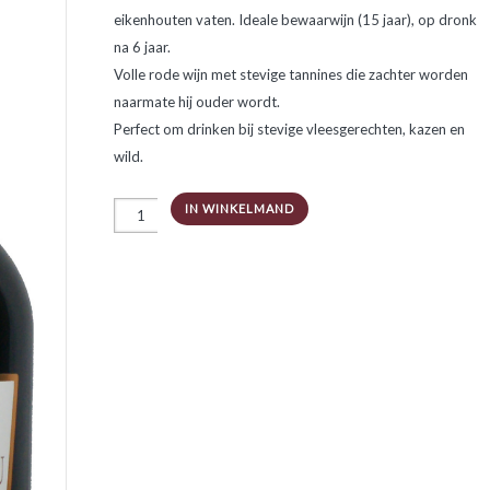
eikenhouten vaten. Ideale bewaarwijn (15 jaar), op dronk
na 6 jaar.
Volle rode wijn met stevige tannines die zachter worden
naarmate hij ouder wordt.
Perfect om drinken bij stevige vleesgerechten, kazen en
wild.
Château
IN WINKELMAND
Braude
Fellonneau
Haut
Médoc
aantal